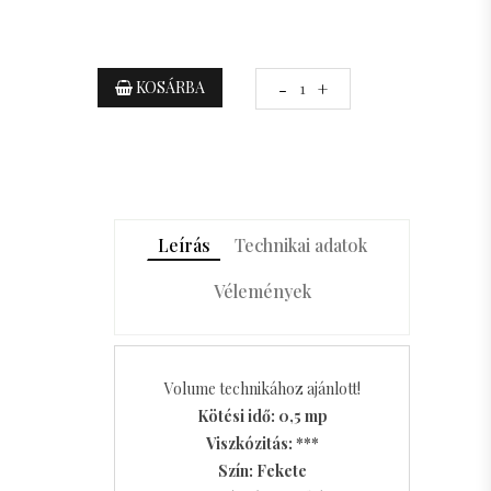
KOSÁRBA
-
+
Leírás
Technikai adatok
Vélemények
Volume technikához ajánlott!
Kötési idő: 0,5 mp
Viszkózitás: ***
Szín: Fekete