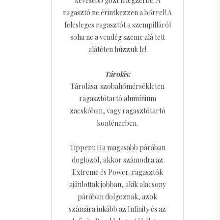
kevesebb gőzt lélegzel be. A
ragasztó ne érintkezzen a bőrrel! A
felesleges ragasztót a szempilláról
soha ne a vendég szeme alá tett
alátéten húzzuk le!
Tárolás:
Tárolása: szobahőmérsékleten
ragasztótartó alumínium
zacskóban, vagy ragasztótartó
konténerben.
Tippem: Ha magasabb párában
doglozol, akkor számodra az
Extreme és Power ragasztók
ajánlottak jobban, akik alacsony
párában dolgoznak, azok
számára inkább az Infinity és az