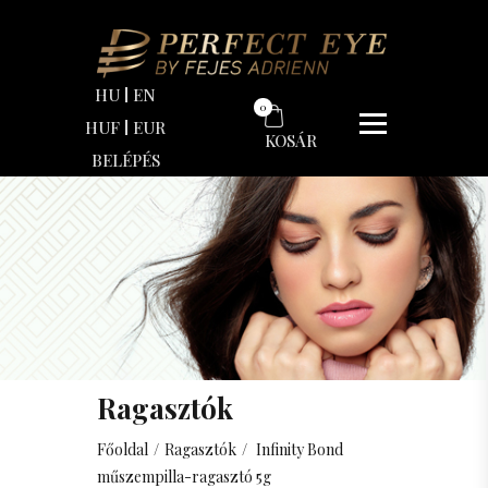
HU
EN
0
HUF
EUR
KOSÁR
BELÉPÉS
Ragasztók
Főoldal
/
Ragasztók
/
Infinity Bond
műszempilla-ragasztó 5g