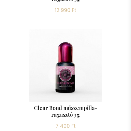
12 990 Ft
Clear Bond műszempilla-
ragasztó 3g
7 490 Ft