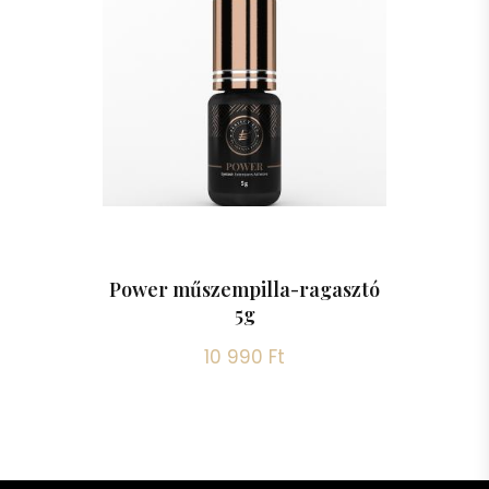
Power műszempilla-ragasztó
5g
10 990 Ft