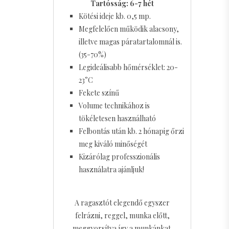
Tartósság: 6-7 hét
Kötési ideje kb. 0,5 mp.
Megfelelően működik alacsony,
illetve magas páratartalomnál is.
(35-70%)
Legideálisabb hőmérséklet: 20-
23°C
Fekete színű
Volume technikához is
tökéletesen használható
Felbontás után kb. 2 hónapig őrzi
meg kiváló minőségét
Kizárólag professzionális
használatra ajánljuk!
A ragasztót elegendő egyszer
felrázni, reggel, munka előtt,
meggyorsítva így a munkánkat.