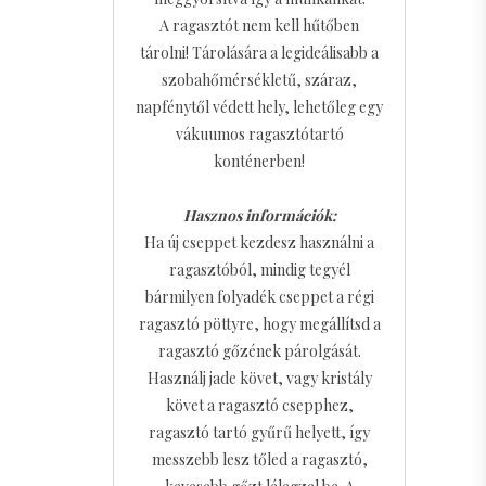
A ragasztót nem kell hűtőben
tárolni! Tárolására a legideálisabb a
szobahőmérsékletű, száraz,
napfénytől védett hely, lehetőleg egy
vákuumos ragasztótartó
konténerben!
Hasznos információk:
Ha új cseppet kezdesz használni a
ragasztóból, mindig tegyél
bármilyen folyadék cseppet a régi
ragasztó pöttyre, hogy megállítsd a
ragasztó gőzének párolgását.
Használj jade követ, vagy kristály
követ a ragasztó csepphez,
ragasztó tartó gyűrű helyett, így
messzebb lesz tőled a ragasztó,