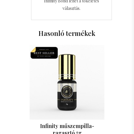
Infinity Bond lehet a tökéletes
választás.
Hasonló termékek
Infinity műszempilla-
ragasztó 5g