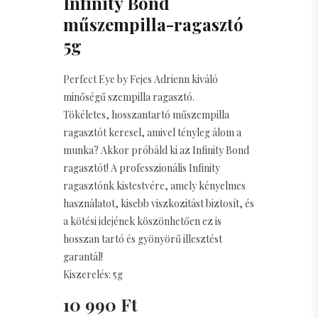
Infinity Bond
műszempilla-ragasztó
5g
Perfect Eye by Fejes Adrienn kiváló
minőségű szempilla ragasztó.
Tökéletes, hosszantartó műszempilla
ragasztót keresel, amivel tényleg álom a
munka? Akkor próbáld ki az Infinity Bond
ragasztót! A professzionális Infinity
ragasztónk kistestvére, amely kényelmes
használatot, kisebb viszkozitást biztosít, és
a kötési idejének köszönhetően ez is
hosszan tartó és gyönyörű illesztést
garantál!
Kiszerelés: 5g
10 990 Ft