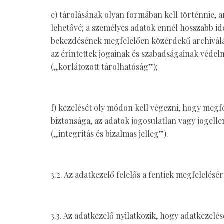
e) tárolásának olyan formában kell történnie, a
lehetővé; a személyes adatok ennél hosszabb ide
bekezdésének megfelelően közérdekű archiválás c
az érintettek jogainak és szabadságainak védel
(„korlátozott tárolhatóság”);
f) kezelését oly módon kell végezni, hogy megf
biztonsága, az adatok jogosulatlan vagy jogell
(„integritás és bizalmas jelleg”).
3.2. Az adatkezelő felelős a fentiek megfelelés
3.3. Az adatkezelő nyilatkozik, hogy adatkezelé