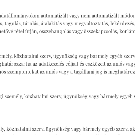
y adatállományokon automatizált vagy nem automatizált módo
s, tagolás, tárolás, átalakítás vagy megváltoztatás, lekérdezés,
tővé tétel útján, összehangolás vagy összekapcsolás, korlátoz
személy, közhatalmi szerv, ügynökség vagy bármely egyéb szerv
atározza; ha az adatkezelés céljait és eszközeit az uniós vag
nös szempontokat az uniós vagy a tagállami jog is meghatároz
ogi személy, közhatalmi szerv, ügynökség vagy bármely egyéb
ély, közhatalmi szerv, ügynökség vagy bármely egyéb szerv, aki