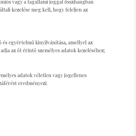
 uniós vagy a tagállami joggal összhangban
ali kezelése meg kell, hogy feleljen az
ó és egyértelmű kinyilvánítása, amellyel az
t adja az őt érintő személyes adatok kezeléséhez;
zemélyes adatok véletlen vagy jogellenes
zzáférést eredményezi.