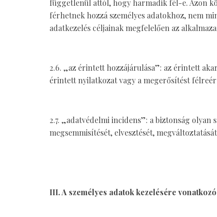
függetlenül attól, hogy harmadik fél-e. Azon k
férhetnek hozzá személyes adatokhoz, nem minős
adatkezelés céljainak megfelelően az alkalmaz
2.6. „az érintett hozzájárulása”: az érintett a
érintett nyilatkozat vagy a megerősítést félreér
2.7. „adatvédelmi incidens”: a biztonság olyan 
megsemmisítését, elvesztését, megváltoztatását
III. A személyes adatok kezelésére vonatkozó