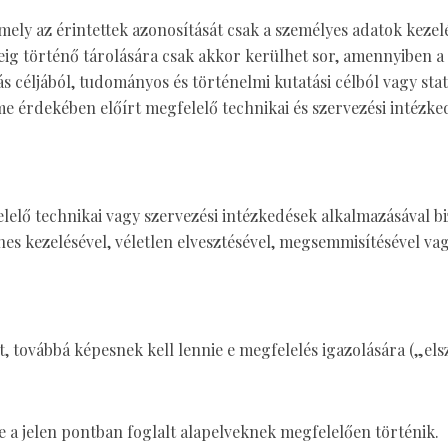
mely az érintettek azonosítását csak a személyes adatok kezelé
ig történő tárolására csak akkor kerülhet sor, amennyiben a s
éljából, tudományos és történelmi kutatási célból vagy statis
me érdekében előírt megfelelő technikai és szervezési intézke
elelő technikai vagy szervezési intézkedések alkalmazásával b
enes kezelésével, véletlen elvesztésével, megsemmisítésével v
ért, továbbá képesnek kell lennie e megfelelés igazolására („el
se a jelen pontban foglalt alapelveknek megfelelően történik.