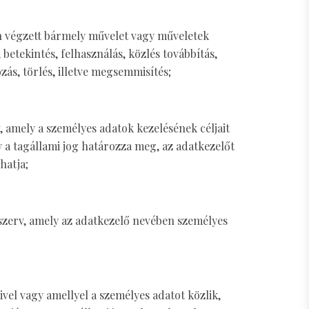
n végzett bármely művelet vagy műveletek
 betekintés, felhasználás, közlés továbbítás,
ás, törlés, illetve megsemmisítés;
, amely a személyes adatok kezelésének céljait
y a tagállami jog határozza meg, az adatkezelőt
hatja;
 szerv, amely az adatkezelő nevében személyes
vel vagy amellyel a személyes adatot közlik,