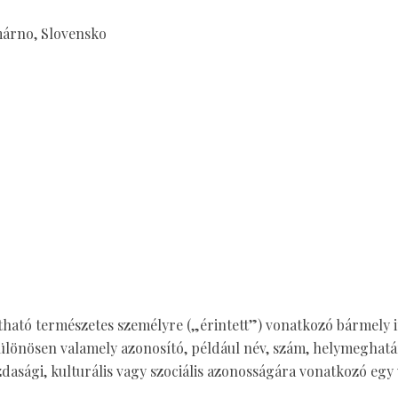
márno, Slovensko
ítható természetes személyre („érintett”) vonatkozó bármely 
ülönösen valamely azonosító, például név, szám, helymeghatá
 gazdasági, kulturális vagy szociális azonosságára vonatkozó eg