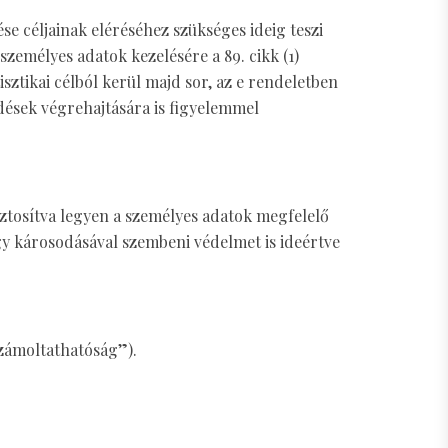
se céljainak eléréséhez szükséges ideig teszi
zemélyes adatok kezelésére a 89. cikk (1)
ztikai célból kerül majd sor, az e rendeletben
dések végrehajtására is figyelemmel
iztosítva legyen a személyes adatok megfelelő
agy károsodásával szembeni védelmet is ideértve
számoltathatóság”).