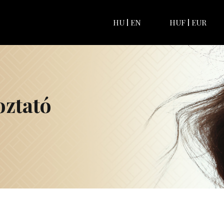
HU
EN
HUF
EUR
oztató