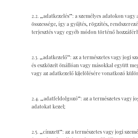
2.2. „adatkezelés”: a személyes adatokon vag
összessége, így a gyűjtés, rögzítés, rendszerezé
terjesztés vagy egyéb módon történő hozzáférhe
2.3. „adatkezelő”: az a természetes vagy jogi 
és eszközeit önállóan vagy másokkal együtt megh
vagy az adatkezelő kijelölésére vonatkozó külö
2.4. „adatfeldolgozó”: az a természetes vagy j
adatokat kezel;
2.5. „címzett”: az a természetes vagy jogi szem