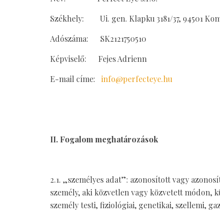
Székhely: Ui. gen. Klapku 3181/37, 94501 Ko
Adószáma: SK2121750510
Képviselő: Fejes Adrienn
E-mail címe:
info@perfecteye.hu
II. Fogalom meghatározások
2.1. „személyes adat”: azonosított vagy azonos
személy, aki közvetlen vagy közvetett módon, k
személy testi, fiziológiai, genetikai, szellemi,