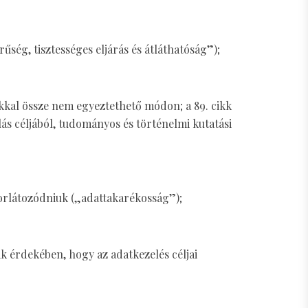
űség, tisztességes eljárás és átláthatóság”);
okkal össze nem egyeztethető módon; a 89. cikk
s céljából, tudományos és történelmi kutatási
 korlátozódniuk („adattakarékosság”);
k érdekében, hogy az adatkezelés céljai