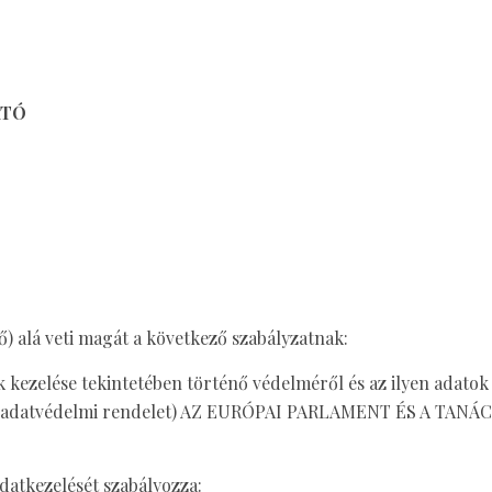
ATÓ
lő) alá veti magát a következő szabályzatnak:
kezelése tekintetében történő védelméről és az ilyen adatok
nos adatvédelmi rendelet) AZ EURÓPAI PARLAMENT ÉS A TANÁCS
adatkezelését szabályozza: