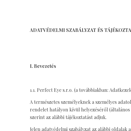
ADATVÉDELMI SZABÁLYZAT ÉS TÁJÉKOZT
I. Bevezetés
1.1. Perfect Eye s.r.o. (a továbbiakban: Adatkeze
A természetes személyeknek a személyes adatok 
rendelet hatályon kívül helyezéséről (általá
szerint az alábbi tájékoztatást adjuk.
Jelen adatvédelmi szabályzat az alábbi oldalak 