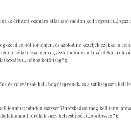
int az érintett számára átlátható módon kell végezni („jogszer
ogszerű célból történjen, és azokat ne kezeljék ezekkel a cél
edeti céllal össze nem egyeztethetőnek a közérdekű archiválá
adatkezelés („célhoz kötöttség”);
őek és relevánsak kell, hogy legyenek, és a szükségesre kell
ll lenniük; minden észszerű intézkedést meg kell tenni anna
ladéktalanul töröljék vagy helyesbítsék („pontosság”);