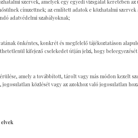
özhatalmi szervek, amelyek egy egyedi vizsgálat keretében az
ülnek címzettnek; az említett adatok e közhatalmi szervek ált
andó adatvédelmi szabályoknak;
karatának önkéntes, konkrét és megfelelő tájékoztatáson alapul
thetetlenül kifejező cselekedet útján jelzi, hogy beleegyezésé
sérülése, amely a továbbított, tárolt vagy más módon kezelt s
, jogosulatlan közlését vagy az azokhoz való jogosulatlan ho
 elvek