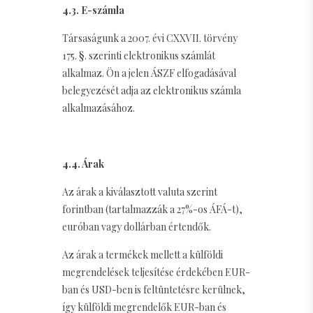
4.3. E-számla
Társaságunk a 2007. évi CXXVII. törvény
175. §. szerinti elektronikus számlát
alkalmaz. Ön a jelen ÁSZF elfogadásával
belegyezését adja az elektronikus számla
alkalmazásához.
4.4. Árak
Az árak a kiválasztott valuta szerint
forintban (tartalmazzák a 27%-os ÁFÁ-t),
euróban vagy dollárban értendők.
Az árak a termékek mellett a külföldi
megrendelések teljesítése érdekében EUR-
ban és USD-ben is feltüntetésre kerülnek,
így külföldi megrendelők EUR-ban és