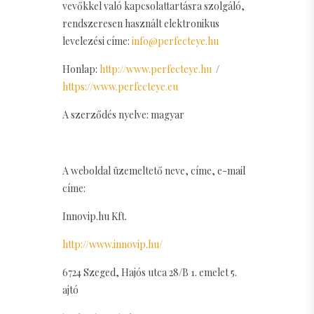
vevőkkel való kapcsolattartásra szolgáló,
rendszeresen használt elektronikus
levelezési címe:
info@perfecteye.hu
Honlap:
http://www.perfecteye.hu
/
https://www.perfecteye.eu
A szerződés nyelve: magyar
A weboldal üzemeltető neve, címe, e-mail
címe:
Innovip.hu Kft.
http://www.innovip.hu/
6724 Szeged, Hajós utca 28/B 1. emelet 5.
ajtó