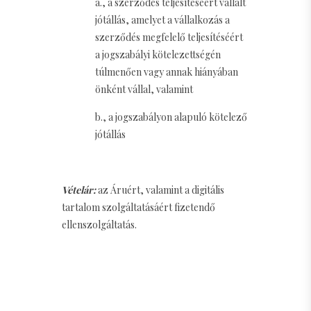
a., a szerződés teljesítéséért vállalt
jótállás, amelyet a vállalkozás a
szerződés megfelelő teljesítéséért
a jogszabályi kötelezettségén
túlmenően vagy annak hiányában
önként vállal, valamint
b., a jogszabályon alapuló kötelező
jótállás
Vételár:
az Áruért, valamint a digitális
tartalom szolgáltatásáért fizetendő
ellenszolgáltatás.