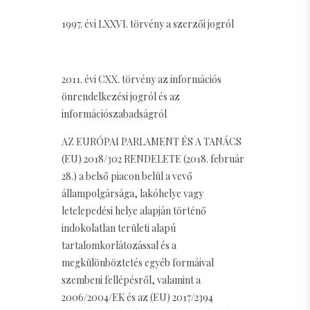
1997. évi LXXVI. törvény a szerzői jogról
2011. évi CXX. törvény az információs
önrendelkezési jogról és az
információszabadságról
AZ EURÓPAI PARLAMENT ÉS A TANÁCS
(EU) 2018/302 RENDELETE (2018. február
28.) a belső piacon belül a vevő
állampolgársága, lakóhelye vagy
letelepedési helye alapján történő
indokolatlan területi alapú
tartalomkorlátozással és a
megkülönböztetés egyéb formáival
szembeni fellépésről, valamint a
2006/2004/EK és az (EU) 2017/2394