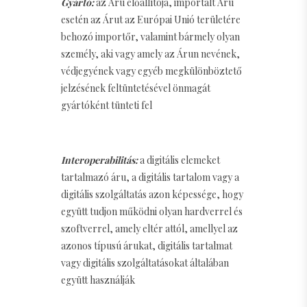
Gyártó:
az Áru előállítója, importált Áru
esetén az Árut az Európai Unió területére
behozó importőr, valamint bármely olyan
személy, aki vagy amely az Árun nevének,
védjegyének vagy egyéb megkülönböztető
jelzésének feltüntetésével önmagát
gyártóként tünteti fel
Interoperabilitás:
a digitális elemeket
tartalmazó áru, a digitális tartalom vagy a
digitális szolgáltatás azon képessége, hogy
együtt tudjon működni olyan hardverrel és
szoftverrel, amely eltér attól, amellyel az
azonos típusú árukat, digitális tartalmat
vagy digitális szolgáltatásokat általában
együtt használják