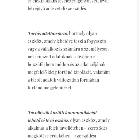
és elektronikus levelezés igénybevételével
létrejövő adásvételi szerződés
Tartós adathordozó:
bármely olyan
eszköz, amely lehetővé teszi a fogyasztó
vagy a vállalkozás számára a személyesen
neki címzett adatoknak a jövőben is
hozzáférhető módon és az adat céljának
megfelelő ideig történő tárolását, valamint
a tárolt adatok változatlan formában
történő megjelenítését
Távollévők közötti kommunikációt
lehetővé tévő eszköz:
olyan eszköz, amely
alkalmas a felek távollétében – szerződés
megkötése érdekében – szerződési