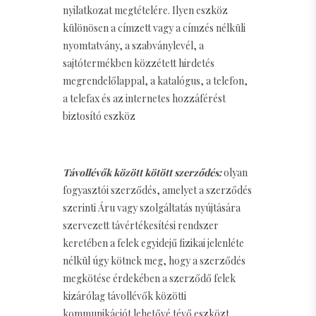
nyilatkozat megtételére. Ilyen eszköz
különösen a címzett vagy a címzés nélküli
nyomtatvány, a szabványlevél, a
sajtótermékben közzétett hirdetés
megrendelőlappal, a katalógus, a telefon,
a telefax és az internetes hozzáférést
biztosító eszköz
Távollévők között kötött szerződés:
olyan
fogyasztói szerződés, amelyet a szerződés
szerinti Áru vagy szolgáltatás nyújtására
szervezett távértékesítési rendszer
keretében a felek egyidejű fizikai jelenléte
nélkül úgy kötnek meg, hogy a szerződés
megkötése érdekében a szerződő felek
kizárólag távollévők közötti
kommunikációt lehetővé tévő eszközt