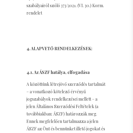
szabályairól szóló 373/2021. (VI. 30.) Korm.
rendelet
4. ALAPVETŐ RENDELKEZÉSEK:
4.1. Az ÁSZF hatálya, elfogadása
A közöttünk létrejövő szerződés tartalmát
– a vonatkozó kötelező érvényű
jogszabályok rendelkezései mellett – a
jelen Általános Szerződési Feltételek (a
továbbiakban: ÁSZF) határozzák meg.
Ennek megfelelően tartalmazza a jelen
ÁSZF az Önt és bennünket illető jogokat és