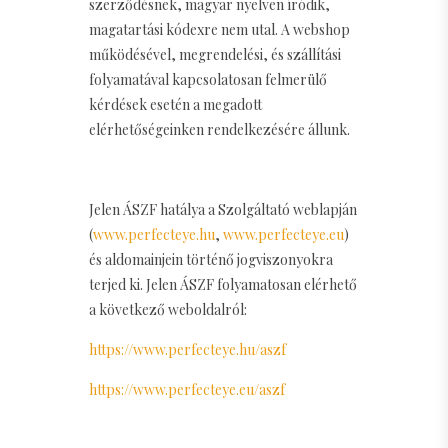
szerződésnek, magyar nyelven íródik,
magatartási kódexre nem utal. A webshop
működésével, megrendelési, és szállítási
folyamatával kapcsolatosan felmerülő
kérdések esetén a megadott
elérhetőségeinken rendelkezésére állunk.
Jelen ÁSZF hatálya a Szolgáltató weblapján
(
www.perfecteye.hu
,
www.perfecteye.eu
)
és aldomainjein történő jogviszonyokra
terjed ki. Jelen ÁSZF folyamatosan elérhető
a következő weboldalról:
https://www.perfecteye.hu/aszf
https://www.perfecteye.eu/aszf