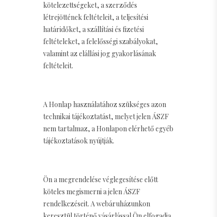
kötelezettségeket, a szerződés
létrejöttének feltételeit, a teljesítési
határidőket, a szállítási és fizetési
feltételeket, a felelősségi szabályokat,
valamint az elállási jog gyakorlásának
feltételeit.
A Honlap használatához szükséges azon
technikai tájékoztatást, melyet jelen ÁSZF
nem tartalmaz, a Honlapon elérhető egyéb
tájékoztatások nyújtják.
Ön a megrendelése véglegesítése előtt
köteles megismerni a jelen ÁSZF
rendelkezéseit. A webáruházunkon
keresztül történő vásárlással Ön elfogadja