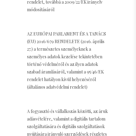
rendelet, továbbá a 2009/22/EK irányelv
módosításáról
AZ EURÓPAI PARLAMENT ÉS A TANÁCS
(EU) 2016/679 RENDELETE (2016. április
27.) a természetes személyeknek a
személyes adatok kezelése tekintetében
történő védelméről és az ilyen adatok
szabad áramlásáról, valamint a 95/46/EK
rendelet hatályon kívül helyezéséről
(általános adatvédelmi rendelet)
A fogyasztó és vállalkozás közötti, az áruk
adásvételére, valamint a digitális tartalom
szolgáltatására és digitális szolgáltatások
nyújtására irányuló szerződések részletes