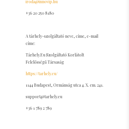
iroda@innovip.hu
+36 20 250 8180
A tárhely-szolgáltató neve, címe, e-mail
címe:
Tárhely.Eu Szolgáltató Korlátolt
Felelősségű Társaság
https://tarhely.eu/
1144 Budapest, Ormánság utca 4. X. em. 241.
support@tarhely.eu
+36 1 789 2 789