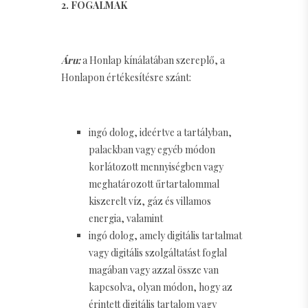
2. FOGALMAK
Áru:
a Honlap kínálatában szereplő, a
Honlapon értékesítésre szánt:
ingó dolog, ideértve a tartályban,
palackban vagy egyéb módon
korlátozott mennyiségben vagy
meghatározott űrtartalommal
kiszerelt víz, gáz és villamos
energia, valamint
ingó dolog, amely digitális tartalmat
vagy digitális szolgáltatást foglal
magában vagy azzal össze van
kapcsolva, olyan módon, hogy az
érintett digitális tartalom vagy