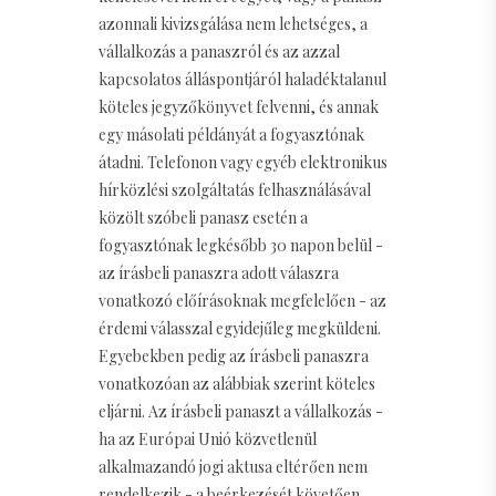
azonnali kivizsgálása nem lehetséges, a
vállalkozás a panaszról és az azzal
kapcsolatos álláspontjáról haladéktalanul
köteles jegyzőkönyvet felvenni, és annak
egy másolati példányát a fogyasztónak
átadni. Telefonon vagy egyéb elektronikus
hírközlési szolgáltatás felhasználásával
közölt szóbeli panasz esetén a
fogyasztónak legkésőbb 30 napon belül -
az írásbeli panaszra adott válaszra
vonatkozó előírásoknak megfelelően - az
érdemi válasszal egyidejűleg megküldeni.
Egyebekben pedig az írásbeli panaszra
vonatkozóan az alábbiak szerint köteles
eljárni. Az írásbeli panaszt a vállalkozás -
ha az Európai Unió közvetlenül
alkalmazandó jogi aktusa eltérően nem
rendelkezik - a beérkezését követően