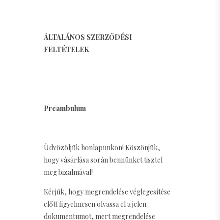
ÁLTALÁNOS SZERZŐDÉSI
FELTÉTELEK
Preambulum
Üdvözöljük honlapunkon! Köszönjük,
hogy vásárlása során bennünket tisztel
meg bizalmával!
Kérjük, hogy megrendelése véglegesítése
előtt figyelmesen olvassa el a jelen
dokumentumot, mert megrendelése