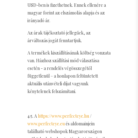
USD-ben is fizethetnek. Ennek ellenére a
magyar forint az elszámolás alapja és az
irányadó ár.
Az árak tájékoztató jellegűek, az
árváltozás jogát fenntartjuk.
A termékek kiszállításának költség vonzata
van. Házhoz szállítási mód választása
esetén - a rendelés végösszegétől
függetlenül – a honlapon feltüntetett
aktuális utánvételi díjat vagyunk
kénytelenek felszámítani.
4.5. A
https://www.perfecteye.hu
/
www.perfecteye.eu
és aldomainjein
található webshopok Magyarországon