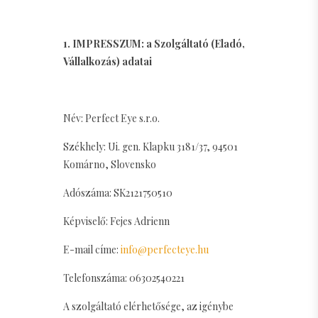
1. IMPRESSZUM: a Szolgáltató (Eladó,
Vállalkozás) adatai
Név: Perfect Eye s.r.o.
Székhely: Ui. gen. Klapku 3181/37, 94501
Komárno, Slovensko
Adószáma: SK2121750510
Képviselő: Fejes Adrienn
E-mail címe:
info@perfecteye.hu
Telefonszáma: 06302540221
A szolgáltató elérhetősége, az igénybe