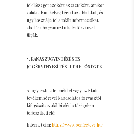
felelősséget azokért az esetekért, amikor
valaki olyan helyről éri el az oldalakat, és
úgy használja fel a talált információkat,
ahol és ahogyan azt a helyi törvények
tiltják.
5. PANASZÜGYINTÉZÉS ÉS
JOGÉRVÉNYESÍTÉSI LEHETŐSÉGEK
A fogyasztó a termékkel vagy az Eladó
tevékenységével kapcsolatos fogyasztói
kifogásait az alábbi elérhetőségeken
terjesztheti elő:
Internet cím:
https://www.perfecteye.hu/