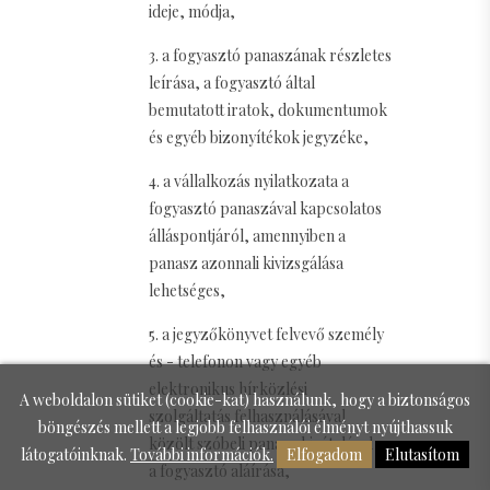
ideje, módja,
3. a fogyasztó panaszának részletes
leírása, a fogyasztó által
bemutatott iratok, dokumentumok
és egyéb bizonyítékok jegyzéke,
4. a vállalkozás nyilatkozata a
fogyasztó panaszával kapcsolatos
álláspontjáról, amennyiben a
panasz azonnali kivizsgálása
lehetséges,
5. a jegyzőkönyvet felvevő személy
és - telefonon vagy egyéb
elektronikus hírközlési
A weboldalon sütiket (cookie-kat) használunk, hogy a biztonságos
szolgáltatás felhasználásával
böngészés mellett a legjobb felhasználói élményt nyújthassuk
közölt szóbeli panasz kivételével -
látogatóinknak.
További információk.
Elfogadom
Elutasítom
a fogyasztó aláírása,