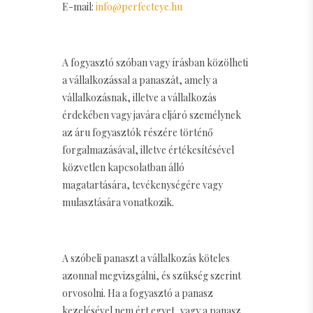
E-mail:
info@perfecteye.hu
A fogyasztó szóban vagy írásban közölheti
a vállalkozással a panaszát, amely a
vállalkozásnak, illetve a vállalkozás
érdekében vagy javára eljáró személynek
az áru fogyasztók részére történő
forgalmazásával, illetve értékesítésével
közvetlen kapcsolatban álló
magatartására, tevékenységére vagy
mulasztására vonatkozik.
A szóbeli panaszt a vállalkozás köteles
azonnal megvizsgálni, és szükség szerint
orvosolni. Ha a fogyasztó a panasz
kezelésével nem ért egyet, vagy a panasz