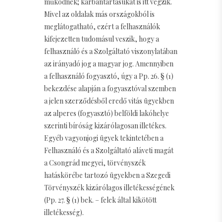
működnek; karbantartásukat is itt végzik.
Mivel az oldalak más országokból is
meglátogatható, ezért a felhasználók
kifejezetten tudomásul veszik, hogy a
felhasználó és a Szolgáltató viszonylatában
az irányadó jog a magyar jog. Amennyiben
a felhasználó fogyasztó, úgy a Pp. 26. § (1)
bekezdése alapján a fogyasztóval szemben
a jelen szerződésből eredő vitás ügyekben
az alperes (fogyasztó) belföldi lakóhelye
szerinti bíróság kizárólagosan illetékes.
Egyéb vagyonjogi ügyek tekintetében a
Felhasználó és a Szolgáltató aláveti magát
a Csongrád megyei, törvényszék
hatáskörébe tartozó ügyekben a Szegedi
Törvényszék kizárólagos illetékességének
(Pp. 27. § (1) bek. – felek által kikötött
illetékesség).