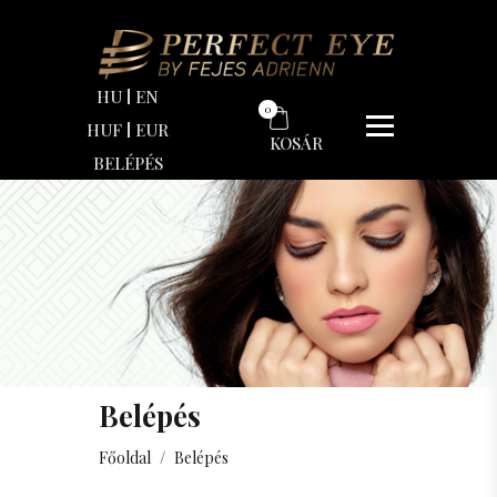
HU
EN
0
HUF
EUR
KOSÁR
BELÉPÉS
Belépés
Főoldal
/
Belépés