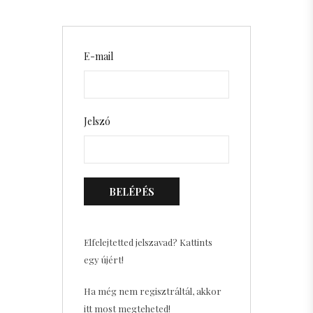
E-mail
Jelszó
BELÉPÉS
Elfelejtetted jelszavad? Kattints
egy újért!
Ha még nem regisztráltál, akkor
itt most megteheted!