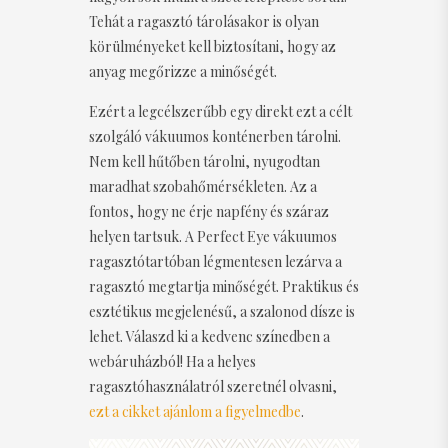
Tehát a ragasztó tárolásakor is olyan
körülményeket kell biztosítani, hogy az
anyag megőrizze a minőségét.
Ezért a legcélszerűbb egy direkt ezt a célt
szolgáló vákuumos konténerben tárolni.
Nem kell hűtőben tárolni, nyugodtan
maradhat szobahőmérsékleten. Az a
fontos, hogy ne érje napfény és száraz
helyen tartsuk. A Perfect Eye vákuumos
ragasztótartóban légmentesen lezárva a
ragasztó megtartja minőségét. Praktikus és
esztétikus megjelenésű, a szalonod dísze is
lehet. Válaszd ki a kedvenc színedben a
webáruházból! Ha a helyes
ragasztóhasználatról szeretnél olvasni,
ezt a cikket ajánlom a figyelmedbe
.