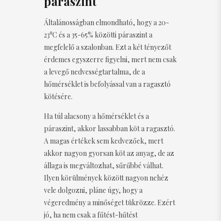
páraszint
Általánosságban elmondható, hogy a 20-
23⁰C és a 35-65% közötti páraszint a
megfelelő a szalonban. Ezt a két tényezőt
érdemes egyszerre figyelni, mert nem csak
a levegő nedvességtartalma, de a
hőmérséklet is befolyással van a ragasztó
kötésére.
Ha túl alacsony a hőmérséklet és a
páraszint, akkor lassabban köt a ragasztó.
A magas értékek sem kedvezőek, mert
akkor nagyon gyorsan köt az anyag, de az
állaga is megváltozhat, sűrűbbé válhat.
Ilyen körülmények között nagyon nehéz
vele dolgozni, pláne úgy, hogy a
végeredmény a minőséget tükrözze. Ezért
jó, ha nem csak a fűtést-hűtést