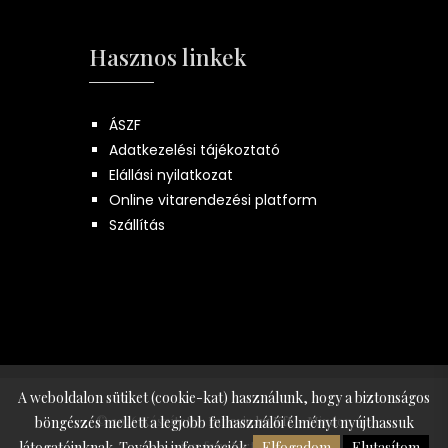
Hasznos linkek
ÁSZF
Adatkezelési tájékoztató
Elállási nyilatkozat
Online vitarendezési platform
Szállítás
A weboldalon sütiket (cookie-kat) használunk, hogy a biztonságos
© 2026 Készítette:
Innovip.hu Kft.
- Minden
böngészés mellett a legjobb felhasználói élményt nyújthassuk
jog fenntartva
látogatóinknak.
További információk.
Elfogadom
Elutasítom