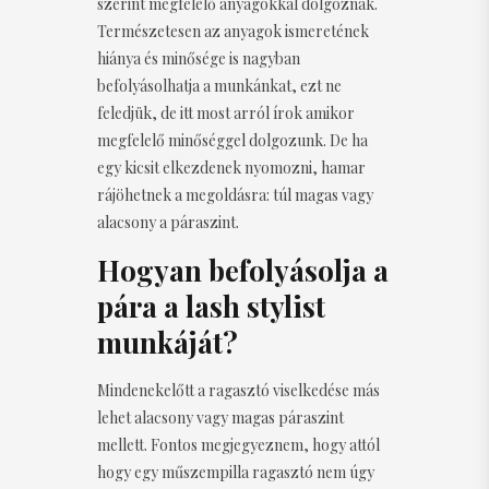
szerint megfelelő anyagokkal dolgoznak.
Természetesen az anyagok ismeretének
hiánya és minősége is nagyban
befolyásolhatja a munkánkat, ezt ne
feledjük, de itt most arról írok amikor
megfelelő minőséggel dolgozunk. De ha
egy kicsit elkezdenek nyomozni, hamar
rájöhetnek a megoldásra: túl magas vagy
alacsony a páraszint.
Hogyan befolyásolja a
pára a lash stylist
munkáját?
Mindenekelőtt a ragasztó viselkedése más
lehet alacsony vagy magas páraszint
mellett. Fontos megjegyeznem, hogy attól
hogy egy műszempilla ragasztó nem úgy