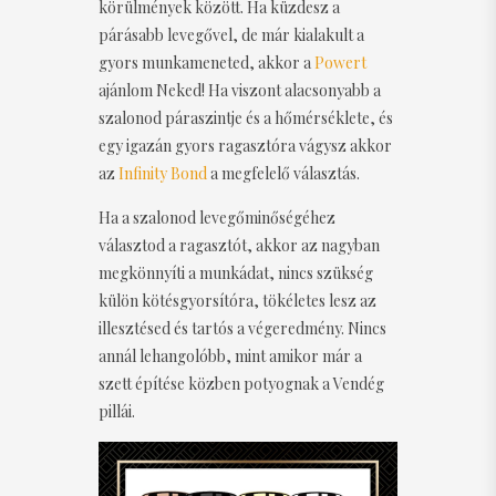
körülmények között. Ha küzdesz a
párásabb levegővel, de már kialakult a
gyors munkameneted, akkor a
Powert
ajánlom Neked! Ha viszont alacsonyabb a
szalonod páraszintje és a hőmérséklete, és
egy igazán gyors ragasztóra vágysz akkor
az
Infinity Bond
a megfelelő választás.
Ha a szalonod levegőminőségéhez
választod a ragasztót, akkor az nagyban
megkönnyíti a munkádat, nincs szükség
külön kötésgyorsítóra, tökéletes lesz az
illesztésed és tartós a végeredmény. Nincs
annál lehangolóbb, mint amikor már a
szett építése közben potyognak a Vendég
pillái.