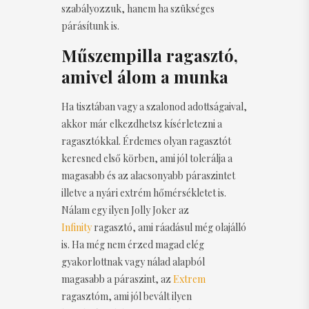
szabályozzuk, hanem ha szükséges
párásítunk is.
Műszempilla ragasztó,
amivel álom a munka
Ha tisztában vagy a szalonod adottságaival,
akkor már elkezdhetsz kísérletezni a
ragasztókkal. Érdemes olyan ragasztót
keresned első körben, ami jól tolerálja a
magasabb és az alacsonyabb páraszintet
illetve a nyári extrém hőmérsékletet is.
Nálam egy ilyen Jolly Joker az
Infinity
ragasztó, ami ráadásul még olajálló
is. Ha még nem érzed magad elég
gyakorlottnak vagy nálad alapból
magasabb a páraszint, az
Extrem
ragasztóm, ami jól bevált ilyen