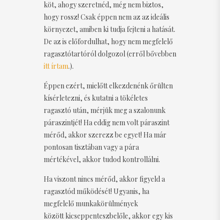
köt, ahogy szeretnéd, még nem biztos,
hogy rossz! Csak éppen nem az az ideális
környezet, amiben ki tudja fejteni a hatását.
De az is előfordulhat, hogy nem megfelelő
ragasztótartóról dolgozol (erről bővebben
itt írtam
.).
Éppen ezért, mielőtt elkezdenénk őrülten
kísérletezni, és kutatni a tökéletes
ragasztó után, mérjük meg a szalonunk
páraszintjét! Ha eddig nem volt páraszint
mérőd, akkor szerezz be egyet! Ha már
pontosan tisztában vagy a pára
mértékével, akkor tudod kontrollálni.
Ha viszont nincs mérőd, akkor figyeld a
ragasztód működését! Ugyanis, ha
megfelelő munkakörülmények
között kicseppenteszbelőle, akkor egy kis