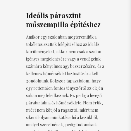
Ideális páraszint
műszempilla építéshez
Amikor egy szalonban megteremtjük a
tökéletes szettek felépítéséhez az ideális
körülményeket, akkor nem csak a szalon
igényes megjelenésére vagy a vendégeink
számára kényelmes ágy beszerzésére, és a
kellemes hőmérséklet biztosítására kell
gondolnunk. Sokszor tapasztalom, hogy
egy rettentően fontos tényezőről az elején
sokan megfeledkeznek. Ez pedig a levegő
páratartalma és hőmérséklete. Nem értik,
miért nem köt jól a ragasztó, miért nem
sikerül olyan munkát kiadni a kezükből,
amilyet szeretnének, pedig tudomásuk