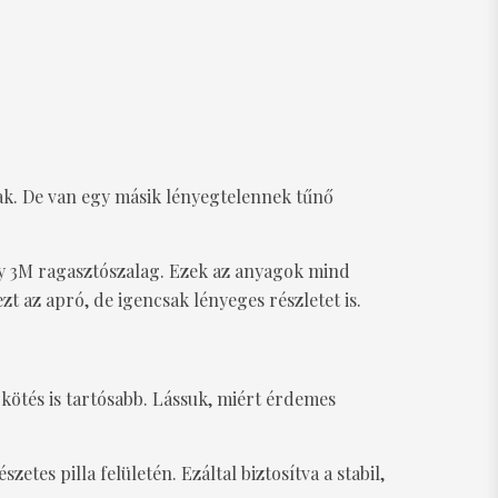
ak. De van egy másik lényegtelennek tűnő
agy 3M ragasztószalag. Ezek az anyagok mind
t az apró, de igencsak lényeges részletet is.
 kötés is tartósabb. Lássuk, miért érdemes
etes pilla felületén. Ezáltal biztosítva a stabil,