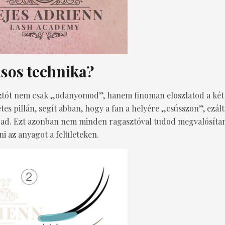
ásos technika?
ztót nem csak „odanyomod”, hanem finoman eloszlatod a két fe
 pillán, segít abban, hogy a fan a helyére „csússzon”, ezálta
 ad. Ezt azonban nem minden ragasztóval tudod megvalósítan
i az anyagot a felületeken.