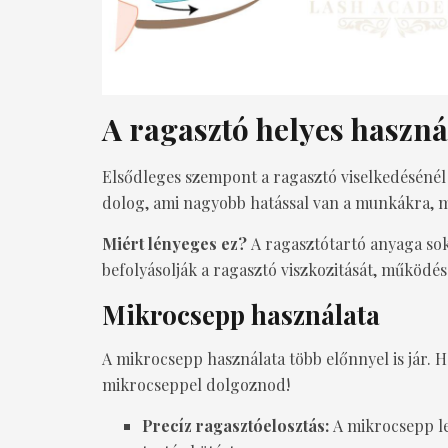
A ragasztó helyes haszná
Elsődleges szempont a ragasztó viselkedésénél
dolog, ami nagyobb hatással van a munkákra, m
Miért lényeges ez?
A ragasztótartó anyaga sokf
befolyásolják a ragasztó viszkozitását, működés
Mikrocsepp használata
A mikrocsepp használata több előnnyel is jár. H
mikrocseppel dolgoznod!
Precíz ragasztóelosztás:
A mikrocsepp leh