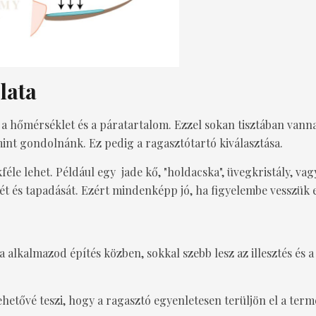
lata
 a hőmérséklet és a páratartalom. Ezzel sokan tisztában vann
int gondolnánk. Ez pedig a ragasztótartó kiválasztása.
éle lehet. Például egy jade kő, "holdacska", üvegkristály, v
ét és tapadását. Ezért mindenképp jó, ha figyelembe vesszük ez
a alkalmazod építés közben, sokkal szebb lesz az illesztés és a
etővé teszi, hogy a ragasztó egyenletesen terüljön el a termész