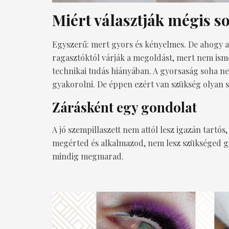
Miért választják mégis s
Egyszerű: mert gyors és kényelmes. De ahogy az
ragasztóktól várják a megoldást, mert nem is
technikai tudás hiányában. A gyorsaság soha ne
gyakorolni. De éppen ezért van szükség olyan s
Zárásként egy gondolat
A jó szempillaszett nem attól lesz igazán tartó
megérted és alkalmazod, nem lesz szükséged gy
mindig megmarad.