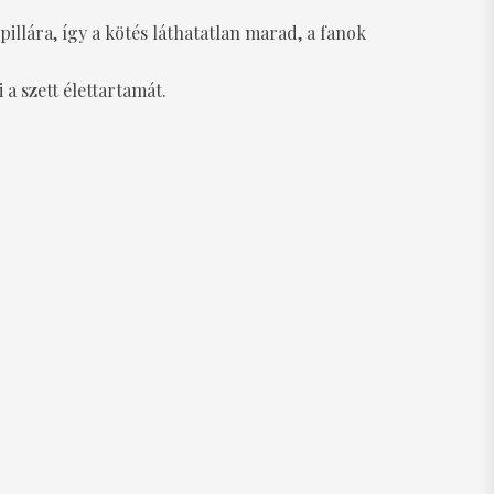
illára, így a kötés láthatatlan marad, a fanok
a szett élettartamát.