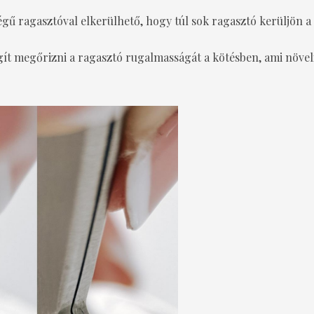
gű ragasztóval elkerülhető, hogy túl sok ragasztó kerüljön a p
ít megőrizni a ragasztó rugalmasságát a kötésben, ami növeli 