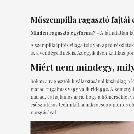
Műszempilla ragasztó fajtái 
Minden ragasztó egyforma?
– A láthatatlan k
A szempillaépítés világa tele van apró részle
is, a vendégeidnek is. Az egyik ilyen kritikus p
Miért nem mindegy, mily
Sokan a ragasztók kiválasztásánál kizárólag a 
marad rugalmas vagy válik rideggé. A kemény k
marad, és hajlamos arra, hogy a hőmérséklet va
csúsztatásos technikát, a mikrocsepp pontos elo
mozgásával.