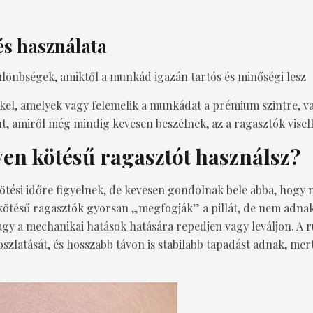
és használata
ülönbségek, amiktől a munkád igazán tartós és minőségi lesz
tekkel, amelyek vagy felemelik a munkádat a prémium szintre,
ont, amiről még mindig kevesen beszélnek, az a ragasztók visel
en kötésű ragasztót használsz?
kötési időre figyelnek, de kevesen gondolnak bele abba, hogy
ötésű ragasztók gyorsan „megfogják” a pillát, de nem adnak 
gy a mechanikai hatások hatására repedjen vagy leváljon. A 
szlatását, és hosszabb távon is stabilabb tapadást adnak, mer