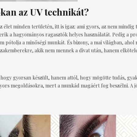
okan az UV technikát?
 élet minden területén, itt is igaz: ami gyors, az nem mindig
merik a hagyományos ragasztók helyes használatát. Pedig a 
m pótolja a minőségi munkát. És bizony, a mai világban, aho
zakemberekre, akik nem mennek a divat után, hanem elkötelez
s, hogy gyorsan készült, hanem attól, hogy mögötte tudás, gyak
ors megoldásokra, mert a munkád magáért fog beszélni. A jó 