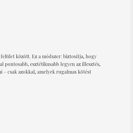
lület között. Ez a módszer: biztosítja, hogy
l pontosabb, esztétikusabb legyen az illesztés,
i – csak azokkal, amelyek rugalmas kötést