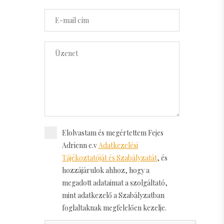
Elolvastam és megértettem Fejes
Adrienn e.v
Adatkezelési
Tájékoztatóját és Szabályzatát
, és
hozzájárulok ahhoz, hogy a
megadott adataimat a szolgáltató,
mint adatkezelő a Szabályzatban
foglaltaknak megfelelően kezelje.