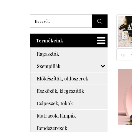
Termékeink
Ragasztók
Szempillák
Előkészítők, oldószerek
Eszközök, kiegészítők
Csipeszek, tokok
Matracok, lámpák
Rendszerezők