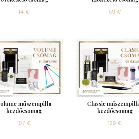
14 €
69 €
olume műszempilla
Classic műszempill
kezdőcsomag
kezdőcsomag
107 €
129 €