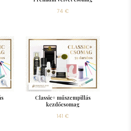
74 €
ás
Classic+ műszempillás
kezdőcsomag
141 €