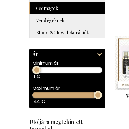
Csomagok
Vendégeknek
Bloom&Glow dekorációk
Ár
Minimum ár
11
€
Maximum ár
V
144
€
Utoljára megtekintett
termékek