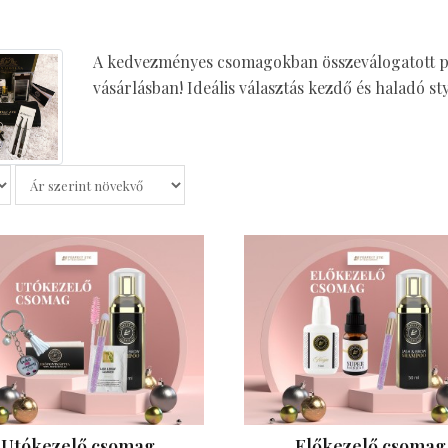
A kedvezményes csomagokban összeválogatott pi
vásárlásban! Ideális választás kezdő és haladó st
Utókezelő csomag
Előkezelő csomag