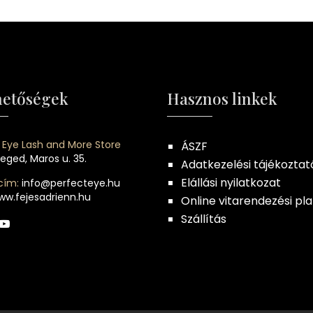
hetőségek
Hasznos linkek
 Eye Lash and More Store
ÁSZF
eged, Maros u. 35.
Adatkezelési tájékoztat
Elállási nyilatkozat
cím:
info@perfecteye.hu
ww.fejesadrienn.hu
Online vitarendezési pl
Szállítás