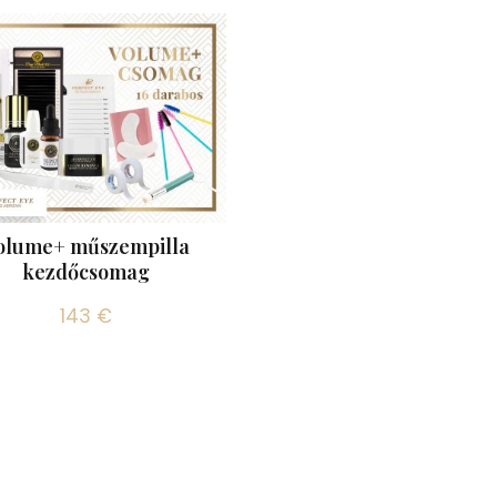
olume+ műszempilla
kezdőcsomag
143 €