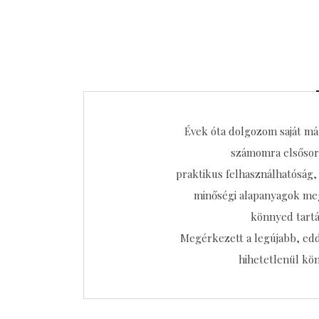
Évek óta dolgozom saját már
számomra elsősorb
praktikus felhasználhatóság
minőségi alapanyagok megv
könnyed tartás
Megérkezett a legújabb, eddi
hihetetlenül kön