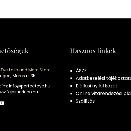
hetőségek
Hasznos linkek
 Eye Lash and More Store
ÁSZF
eged, Maros u. 35.
Adatkezelési tájékoztat
Elállási nyilatkozat
cím:
info@perfecteye.hu
ww.fejesadrienn.hu
Online vitarendezési pl
Szállítás