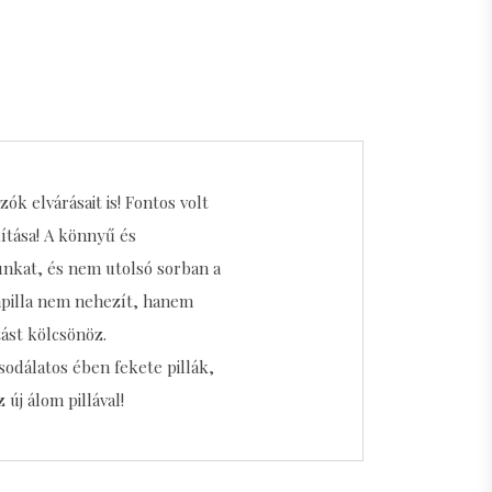
k elvárásait is! Fontos volt
ítása! A könnyű és
nkat, és nem utolsó sorban a
empilla nem nehezít, hanem
tást kölcsönöz.
sodálatos ében fekete pillák,
új álom pillával!