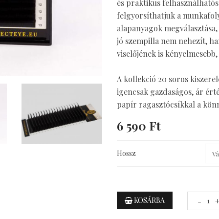
és praktikus felhasználható
felgyorsíthatjuk a munkafol
alapanyagok megválasztása, m
jó szempilla nem nehezít, ha
viselőjének is kényelmesebb,
A kollekció 20 soros kiszere
igencsak gazdaságos, ár érté
papír ragasztócsíkkal a kön
6 590 Ft
Hossz
KOSÁRBA
-