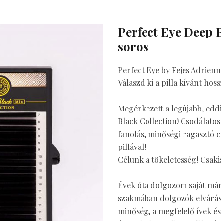
Perfect Eye Deep B
soros
Perfect Eye by Fejes Adrien
Válaszd ki a pilla kívánt hos
Megérkezett a legújabb, eddi
Black Collection! Csodálatos
fanolás, minőségi ragasztó cs
pillával!
Célunk a tökeletesség! Csakis
Évek óta dolgozom saját márk
szakmában dolgozók elvárása
minőség, a megfelelő ívek és