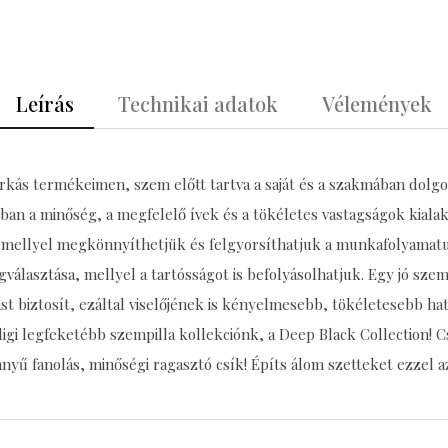
Leírás
Technikai adatok
Vélemények
kás termékeimen, szem előtt tartva a saját és a szakmában dolgozó
an a minőség, a megfelelő ívek és a tökéletes vastagságok kialak
, mellyel megkönnyíthetjük és felgyorsíthatjuk a munkafolyamatu
álasztása, mellyel a tartósságot is befolyásolhatjuk. Egy jó sz
t biztosít, ezáltal viselőjének is kényelmesebb, tökéletesebb ha
gi legfeketébb szempilla kollekciónk, a Deep Black Collection! C
nyű fanolás, minőségi ragasztó csík! Építs álom szetteket ezzel az 