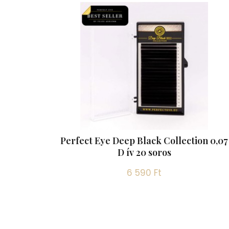
Perfect Eye Deep Black Collection 0,07
D ív 20 soros
6 590 Ft