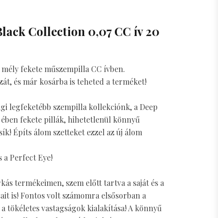
lack Collection 0,07 CC ív 20
n mély fekete műszempilla CC ívben.
szát, és már kosárba is teheted a terméket!
gi legfeketébb szempilla kollekciónk, a Deep
 ében fekete pillák, hihetetlenül könnyű
ík! Építs álom szetteket ezzel az új álom
 a Perfect Eye!
ás termékeimen, szem előtt tartva a saját és a
it is! Fontos volt számomra elsősorban a
 a tökéletes vastagságok kialakítása! A könnyű