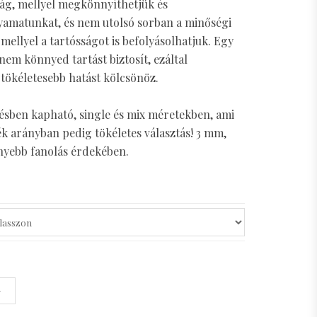
ság, mellyel megkönnyíthetjük és
yamatunkat, és nem utolsó sorban a minőségi
ellyel a tartósságot is befolyásolhatjuk. Egy
nem könnyed tartást biztosít, ezáltal
 tökéletesebb hatást kölcsönöz.
lésben kapható, single és mix méretekben, ami
k arányban pedig tökéletes választás! 3 mm,
nyebb fanolás érdekében.
+