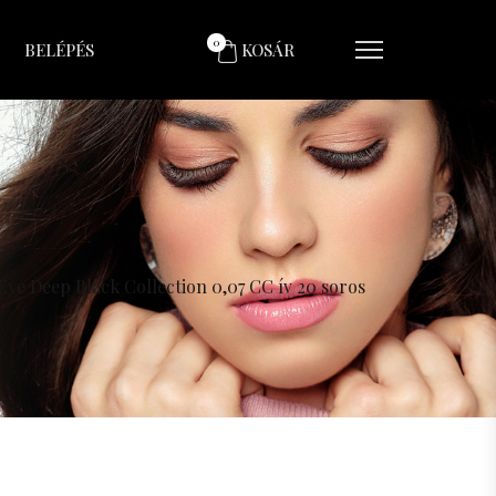
0
BELÉPÉS
KOSÁR
Eye Deep Black Collection 0,07 CC ív 20 soros