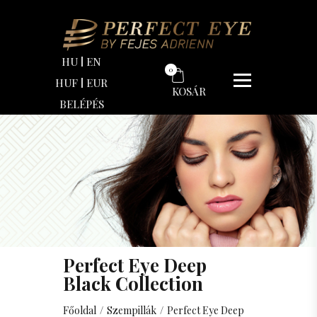
Ár
HU
EN
0
Minimum ár
HUF
EUR
KOSÁR
BELÉPÉS
0
Ft
Maximum ár
0
Ft
Perfect Eye Deep
Black Collection
Főoldal
/
Szempillák
/
Perfect Eye Deep