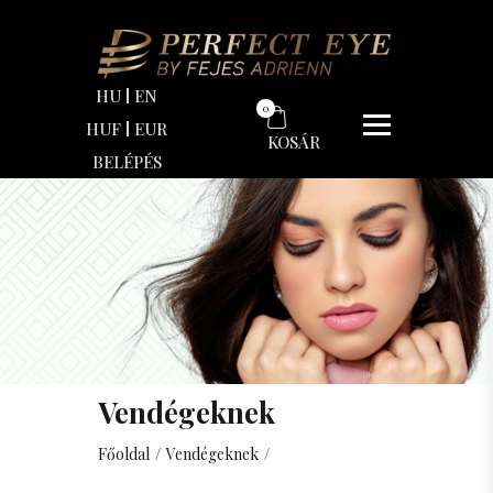
Ár
HU
EN
0
Minimum ár
HUF
EUR
KOSÁR
BELÉPÉS
0
€
Maximum ár
14
€
Kiszerelés
3 ml
50 ml
Vendégeknek
Főoldal
/
Vendégeknek
/