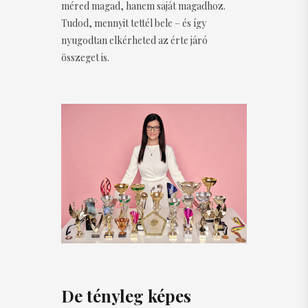
méred magad, hanem saját magadhoz.
Tudod, mennyit tettél bele – és így
nyugodtan elkérheted az érte járó
összeget is.
De tényleg képes