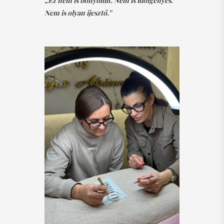
„Ez nem is bonyolult. Nem is időigényes.
Nem is olyan ijesztő.”