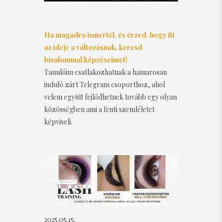
Ha magadra ismertél, és érzed, hogy itt
az ideje a változásnak, keresd
bizalommal képzéseimet!
Tanulóim csatlakozhatnak a hamarosan
induló zárt Telegram csoporthoz, ahol
velem együtt fejlődhetnek tovább egy olyan
közösségben ami a fenti szemléletet
képviseli.
2025.05.15.