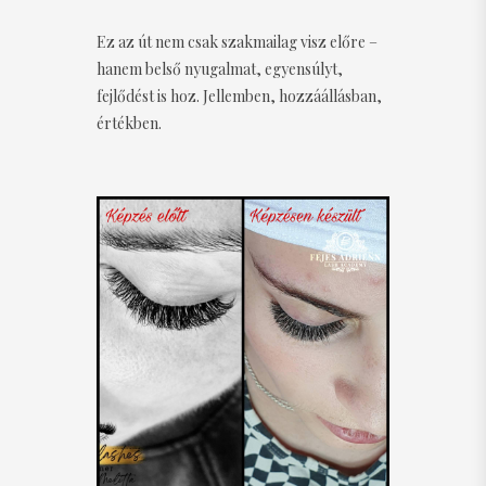
Ez az út nem csak szakmailag visz előre –
hanem belső nyugalmat, egyensúlyt,
fejlődést is hoz. Jellemben, hozzáállásban,
értékben.