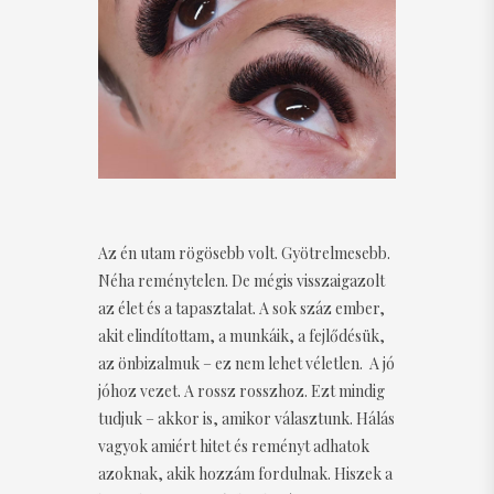
Az én utam rögösebb volt. Gyötrelmesebb.
Néha reménytelen. De mégis visszaigazolt
az élet és a tapasztalat. A sok száz ember,
akit elindítottam, a munkáik, a fejlődésük,
az önbizalmuk – ez nem lehet véletlen. A jó
jóhoz vezet. A rossz rosszhoz. Ezt mindig
tudjuk – akkor is, amikor választunk. Hálás
vagyok amiért hitet és reményt adhatok
azoknak, akik hozzám fordulnak. Hiszek a