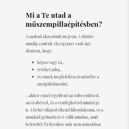
Mi a Te utad a
műszempillaépítésben?
A szabad akaratunk megvan. A döntés
mindig a miénk. Ha egyszer csak úgy
döntesz, hogy:
képes vagy rá,
értéket adsz,
és ennek megfelelően áraztad be a
szolgáltatásodat,
…akkor ezzel együtt nő az önbecsülésed,
az órabéred, és a vendégköröd minősége
is. A belső világod elkezd kibontakozni, és a
munkád gyümölcsévé válik mindaz, amit
beletettél. És ilyenkor már nem másokhoz