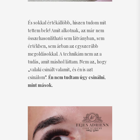
És sokkal értékállóbb, hiszen tudom mit
tettem bele! Amit alkotnak, az már nem
összehasonlítható sem látványban, sem
értékben, sem árban az egyszerűbb
megoldásokkal. A technikám nem az a
tudás, amit máshol láttam. Nem az, hogy
„valaki csinált valamit, és én is azt
csinálom”.
Én nem tudtam úgy csinálni,
mint mások.