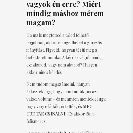
vagyok én erre? Miért
mindig máshoz mérem
magam?
Ha ma is megtetted a tőled telhető
legjobbat, akkor elengedheted a görcsös
irányítást. Figyeld, hogyan térül meg a
befektetett munka. A kérdés végül mindig
ez: akarod, vagy nem akarod? Ha igen,
akkor nincs kérdés.
Nem tudom megszámolni, hányan
érkeztek úgy, hogy nem tudták, mi az a
valódi volume – és mennyien mentek el úgy,
hogy végre látták, értették, és
MEG
TUDTÁK CSINÁLNI!
És akkor jön a
felismerés: