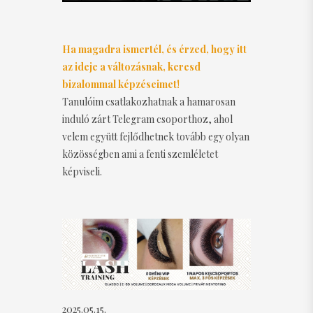
Ha magadra ismertél, és érzed, hogy itt
az ideje a változásnak, keresd
bizalommal képzéseimet!
Tanulóim csatlakozhatnak a hamarosan
induló zárt Telegram csoporthoz, ahol
velem együtt fejlődhetnek tovább egy olyan
közösségben ami a fenti szemléletet
képviseli.
2025.05.15.