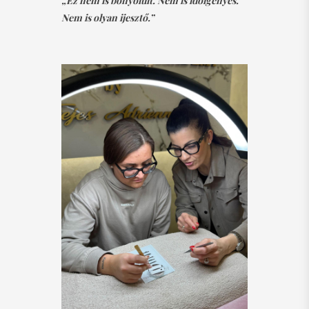
„Ez nem is bonyolult. Nem is időigényes.
Nem is olyan ijesztő.”