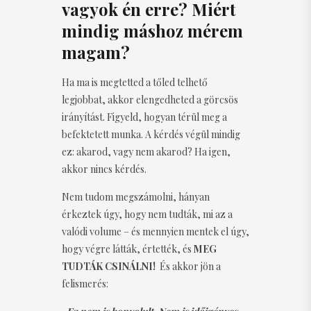
vagyok én erre? Miért
mindig máshoz mérem
magam?
Ha ma is megtetted a tőled telhető
legjobbat, akkor elengedheted a görcsös
irányítást. Figyeld, hogyan térül meg a
befektetett munka. A kérdés végül mindig
ez: akarod, vagy nem akarod? Ha igen,
akkor nincs kérdés.
Nem tudom megszámolni, hányan
érkeztek úgy, hogy nem tudták, mi az a
valódi volume – és mennyien mentek el úgy,
hogy végre látták, értették, és
MEG
TUDTÁK CSINÁLNI!
És akkor jön a
felismerés: