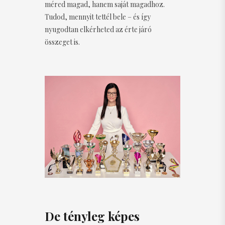
méred magad, hanem saját magadhoz.
Tudod, mennyit tettél bele – és így
nyugodtan elkérheted az érte járó
összeget is.
De tényleg képes