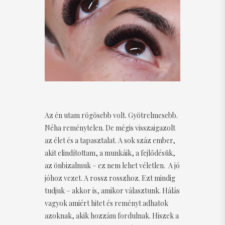
Az én utam rögösebb volt. Gyötrelmesebb.
Néha reménytelen. De mégis visszaigazolt
az élet és a tapasztalat. A sok száz ember,
akit elindítottam, a munkáik, a fejlődésük,
az önbizalmuk – ez nem lehet véletlen. A jó
jóhoz vezet. A rossz rosszhoz. Ezt mindig
tudjuk – akkor is, amikor választunk. Hálás
vagyok amiért hitet és reményt adhatok
azoknak, akik hozzám fordulnak. Hiszek a