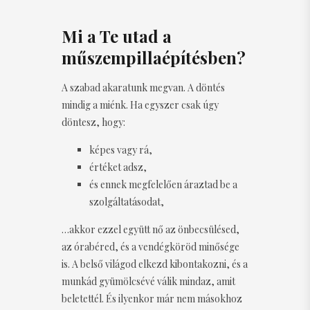
Mi a Te utad a
műszempillaépítésben?
A szabad akaratunk megvan. A döntés
mindig a miénk. Ha egyszer csak úgy
döntesz, hogy:
képes vagy rá,
értéket adsz,
és ennek megfelelően áraztad be a
szolgáltatásodat,
…akkor ezzel együtt nő az önbecsülésed,
az órabéred, és a vendégköröd minősége
is. A belső világod elkezd kibontakozni, és a
munkád gyümölcsévé válik mindaz, amit
beletettél. És ilyenkor már nem másokhoz