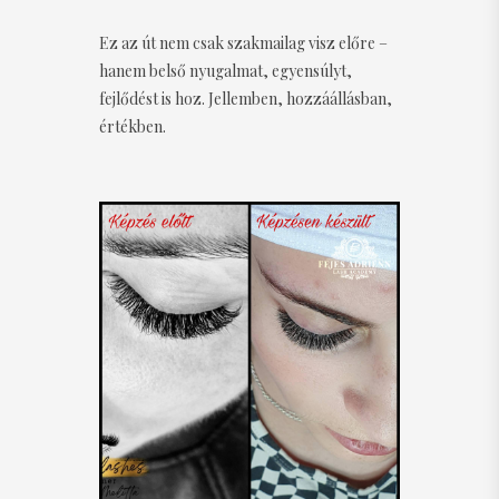
Ez az út nem csak szakmailag visz előre –
hanem belső nyugalmat, egyensúlyt,
fejlődést is hoz. Jellemben, hozzáállásban,
értékben.