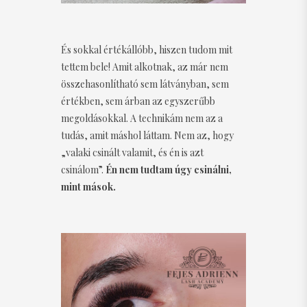
És sokkal értékállóbb, hiszen tudom mit
tettem bele! Amit alkotnak, az már nem
összehasonlítható sem látványban, sem
értékben, sem árban az egyszerűbb
megoldásokkal. A technikám nem az a
tudás, amit máshol láttam. Nem az, hogy
„valaki csinált valamit, és én is azt
csinálom”.
Én nem tudtam úgy csinálni,
mint mások.