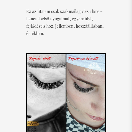
Ez az út nem csak szakmailag visz előre –
hanem belső nyugalmat, egyensúlyt,
fejlődést is hoz. Jellemben, hozzáállásban,
értékben.