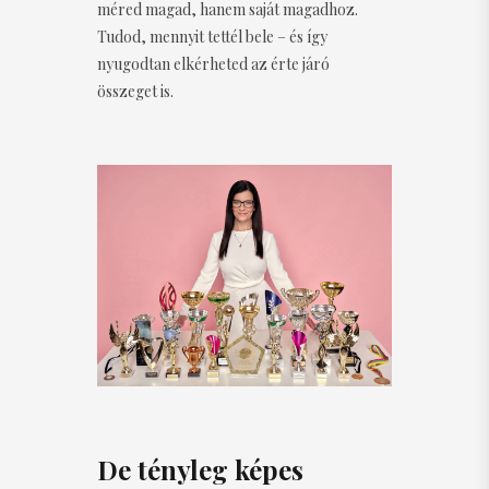
méred magad, hanem saját magadhoz.
Tudod, mennyit tettél bele – és így
nyugodtan elkérheted az érte járó
összeget is.
De tényleg képes