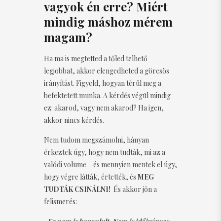
vagyok én erre? Miért
mindig máshoz mérem
magam?
Ha ma is megtetted a tőled telhető
legjobbat, akkor elengedheted a görcsös
irányítást. Figyeld, hogyan térül meg a
befektetett munka. A kérdés végül mindig
ez: akarod, vagy nem akarod? Ha igen,
akkor nincs kérdés.
Nem tudom megszámolni, hányan
érkeztek úgy, hogy nem tudták, mi az a
valódi volume – és mennyien mentek el úgy,
hogy végre látták, értették, és
MEG
TUDTÁK CSINÁLNI!
És akkor jön a
felismerés: