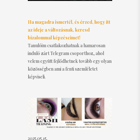
Ha magadra ismertél, és érzed, hogy itt
az ideje a változásnak, keresd
bizalommal képzéseimet!
Tanulóim csatlakozhatnak a hamarosan
induló zárt Telegram csoporthoz, ahol
velem együtt fejlődhetnek tovább egy olyan
közösségben ami a fenti szemléletet
képviseli.
2025.05.15.