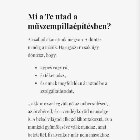
Mi a Te utad a
műszempillaépítésben?
A szabad akaratunk megvan. A döntés
mindig a miénk. Ha egyszer csak úgy
döntesz, hogy:
képes vagy rá,
értéket adsz,
és ennek megfelelően áraztad be a
szolgáltatásodat,
…akkor ezzel együtt nő az önbecsülésed,
az órabéred, és a vendégköröd minősége
is. A belső világod elkezd kibontakozni, és a
munkád gyümölcsévé válik mindaz, amit
beletettél. És ilyenkor már nem másokhoz