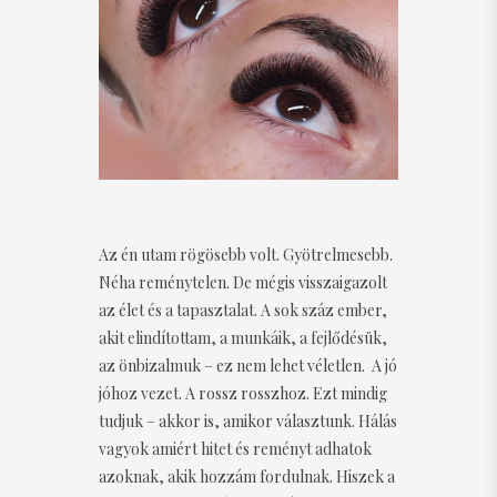
Az én utam rögösebb volt. Gyötrelmesebb.
Néha reménytelen. De mégis visszaigazolt
az élet és a tapasztalat. A sok száz ember,
akit elindítottam, a munkáik, a fejlődésük,
az önbizalmuk – ez nem lehet véletlen. A jó
jóhoz vezet. A rossz rosszhoz. Ezt mindig
tudjuk – akkor is, amikor választunk. Hálás
vagyok amiért hitet és reményt adhatok
azoknak, akik hozzám fordulnak. Hiszek a