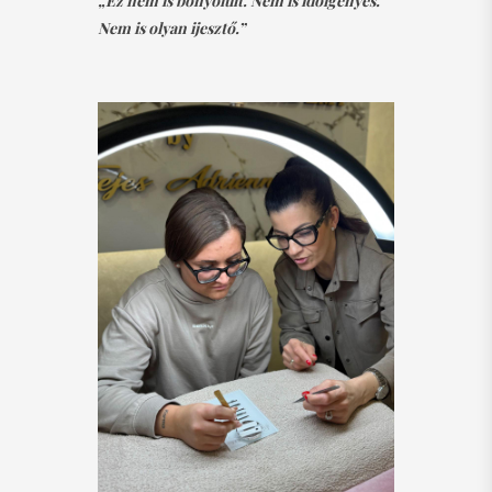
„Ez nem is bonyolult. Nem is időigényes.
Nem is olyan ijesztő.”