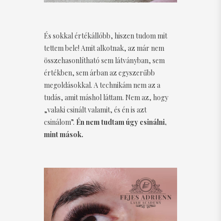
És sokkal értékállóbb, hiszen tudom mit
tettem bele! Amit alkotnak, az már nem
összehasonlítható sem látványban, sem
értékben, sem árban az egyszerűbb
megoldásokkal. A technikám nem az a
tudás, amit máshol láttam. Nem az, hogy
„valaki csinált valamit, és én is azt
csinálom”.
Én nem tudtam úgy csinálni,
mint mások.