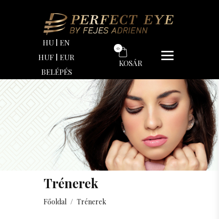
HU
EN
0
HUF
EUR
KOSÁR
BELÉPÉS
Trénerek
Főoldal
/
Trénerek