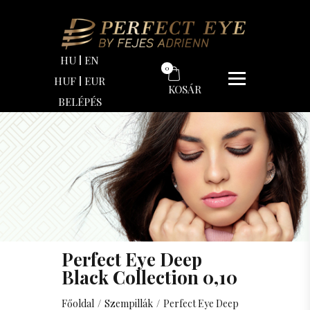
Ár
HU
EN
0
Minimum ár
HUF
EUR
KOSÁR
BELÉPÉS
6000
Ft
Maximum ár
7000
Ft
Hossz
6 mm
7 mm
Perfect Eye Deep
8 mm
Black Collection 0,10
9 mm
Főoldal
/
Szempillák
/
Perfect Eye Deep
10 mm